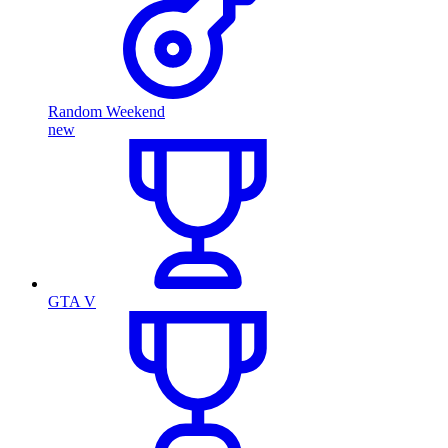
Random Weekend
new
GTA V