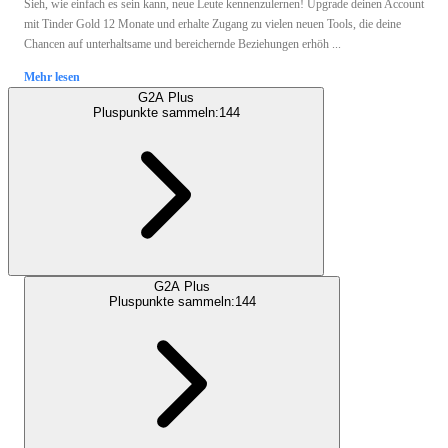
Sieh, wie einfach es sein kann, neue Leute kennenzulernen! Upgrade deinen Account
mit Tinder Gold 12 Monate und erhalte Zugang zu vielen neuen Tools, die deine
Chancen auf unterhaltsame und bereichernde Beziehungen erhöh ...
Mehr lesen
G2A Plus
Pluspunkte sammeln:
144
G2A Plus
Pluspunkte sammeln:
144