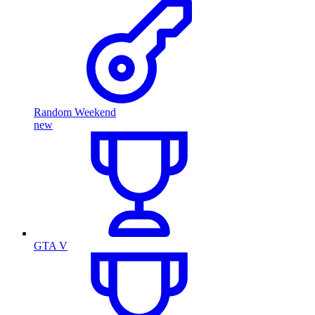
Random Weekend
new
GTA V