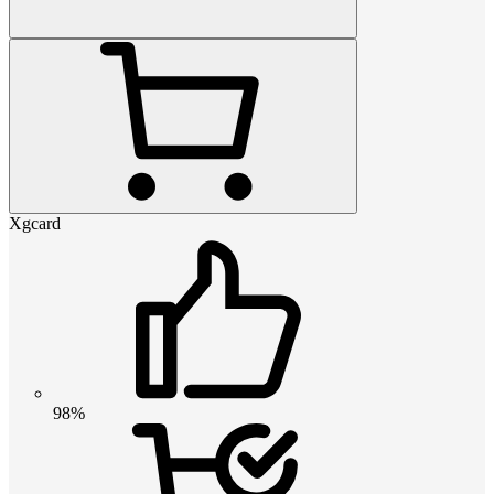
Xgcard
98%