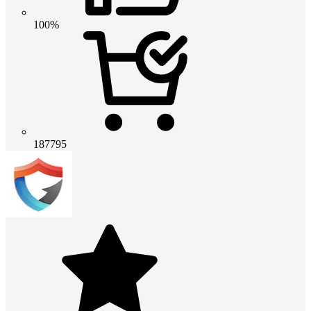
100%
187795