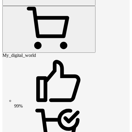
My_digital_world
99%