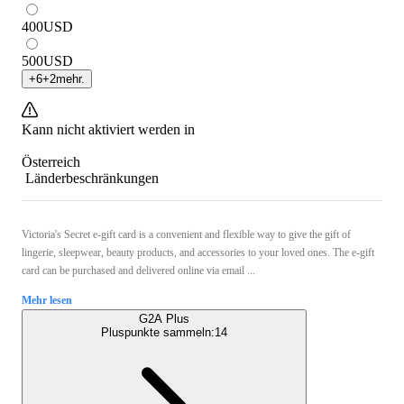
400
USD
500
USD
+
6
+
2
mehr.
Kann nicht aktiviert werden in
Österreich
Länderbeschränkungen
Victoria's Secret e-gift card is a convenient and flexible way to give the gift of
lingerie, sleepwear, beauty products, and accessories to your loved ones. The e-gift
card can be purchased and delivered online via email ...
Mehr lesen
G2A Plus
Pluspunkte sammeln:
14