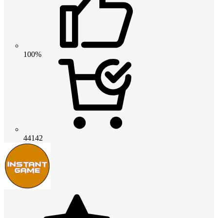
100%
44142