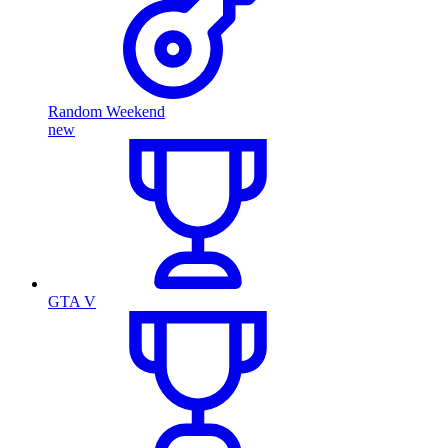
Random Weekend
new
GTA V