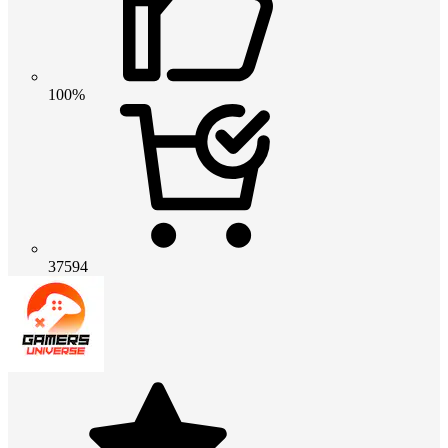
100%
37594