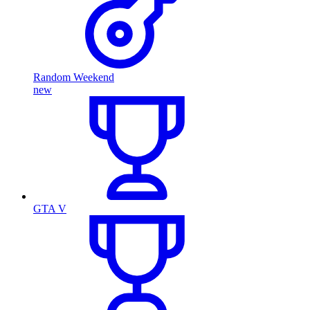
Random Weekend
new
GTA V