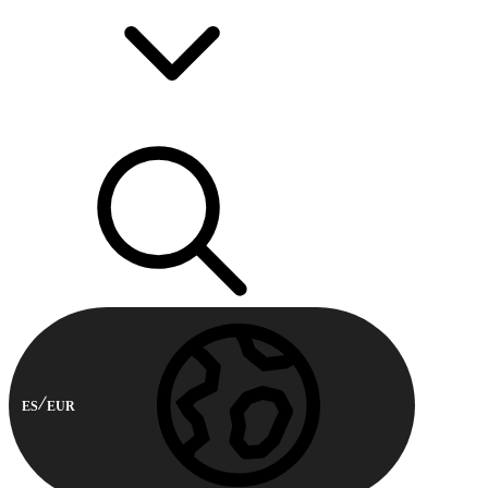
ES
EUR