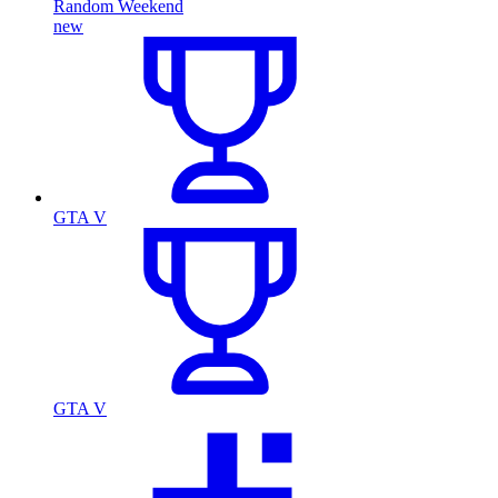
Random Weekend
new
GTA V
GTA V