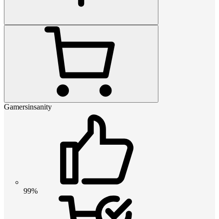
Gamersinsanity
99%