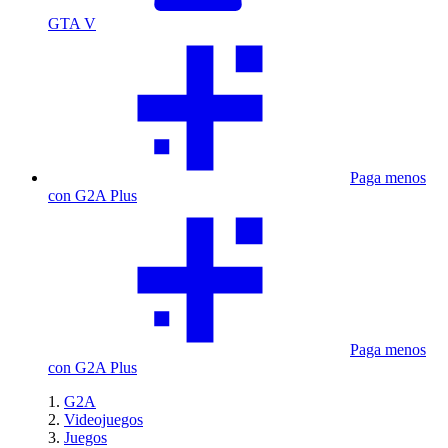
GTA V
Paga menos
con G2A Plus
Paga menos
con G2A Plus
G2A
Videojuegos
Juegos