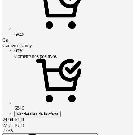
6846
Ga
Gamersinsanity
99%
Comentarios positivos
6846
Ver detalles de la oferta
24.94
EUR
27.71
EUR
-
10
%