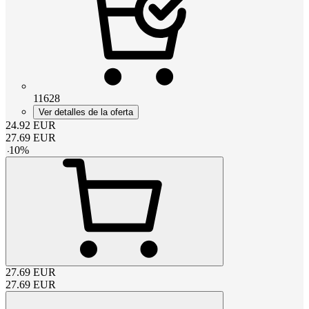
11628
Ver detalles de la oferta
24.92
EUR
27.69
EUR
-
10
%
27.69
EUR
27.69
EUR