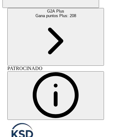
G2A Plus
Gana puntos Plus:
208
PATROCINADO