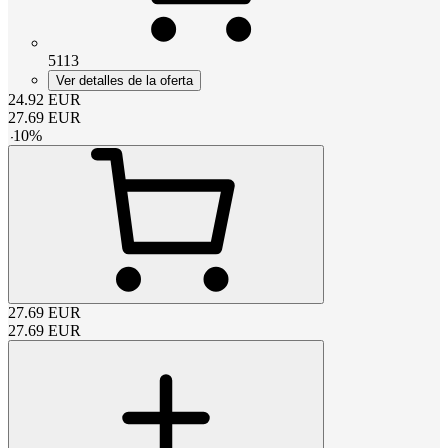
5113
Ver detalles de la oferta
24.92
EUR
27.69
EUR
-
10
%
27.69
EUR
27.69
EUR