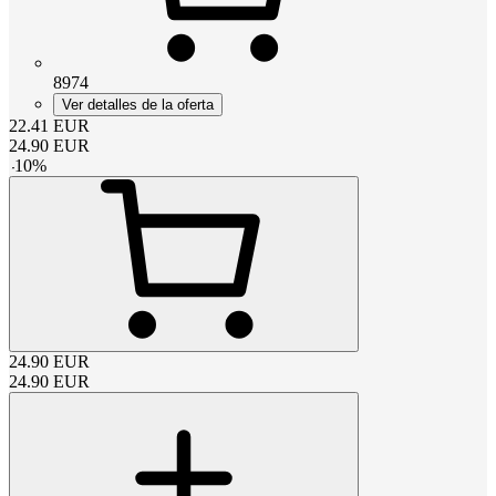
8974
Ver detalles de la oferta
22.41
EUR
24.90
EUR
-
10
%
24.90
EUR
24.90
EUR