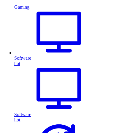
Gaming
Software
hot
Software
hot