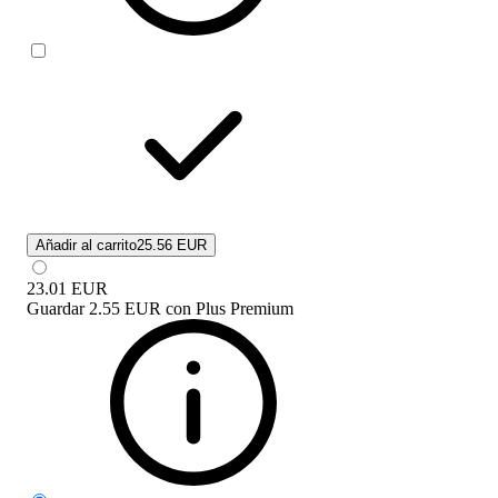
Añadir al carrito
25.56 EUR
23.01
EUR
Guardar
2.55 EUR
con
Plus Premium