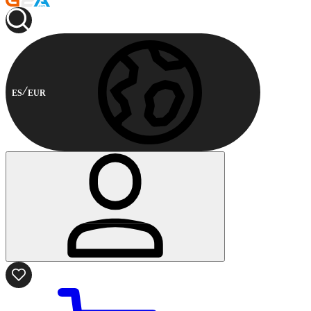
ES
EUR