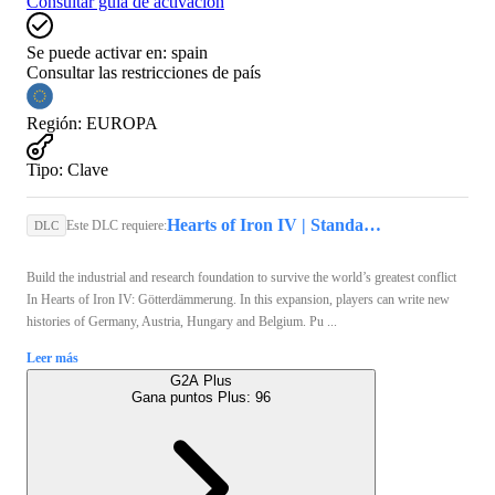
Consultar guía de activación
Se puede activar en:
spain
Consultar las restricciones de país
Región
:
EUROPA
Tipo
:
Clave
Hearts of Iron IV | Standard Edition (PC) - Steam Key - GLOBAL
Este DLC requiere:
DLC
Build the industrial and research foundation to survive the world’s greatest conflict
In Hearts of Iron IV: Götterdämmerung. In this expansion, players can write new
histories of Germany, Austria, Hungary and Belgium. Pu ...
Leer más
G2A Plus
Gana puntos Plus:
96