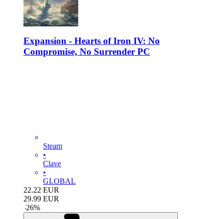
Expansion - Hearts of Iron IV: No
Compromise, No Surrender PC
Steam
•
Clave
•
GLOBAL
22.22
EUR
29.99
EUR
-
26
%