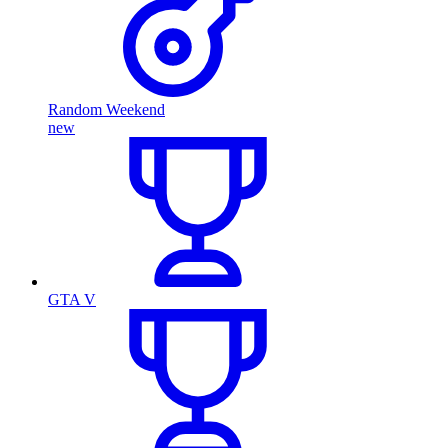
Random Weekend
new
GTA V