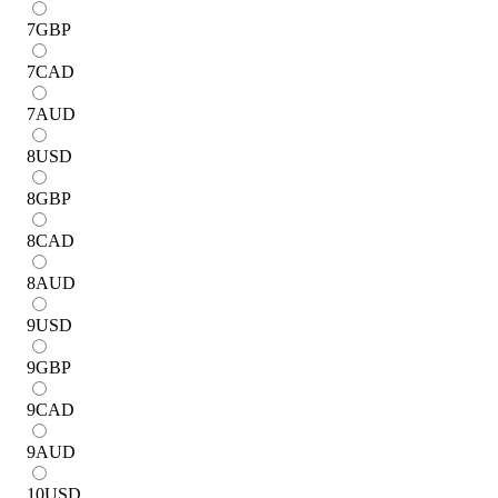
7
GBP
7
CAD
7
AUD
8
USD
8
GBP
8
CAD
8
AUD
9
USD
9
GBP
9
CAD
9
AUD
10
USD