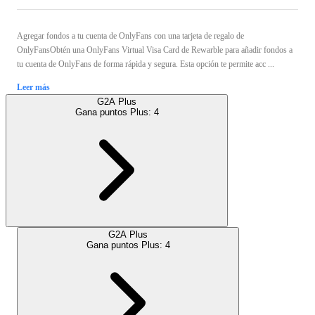
Agregar fondos a tu cuenta de OnlyFans con una tarjeta de regalo de
OnlyFansObtén una OnlyFans Virtual Visa Card de Rewarble para añadir fondos a
tu cuenta de OnlyFans de forma rápida y segura. Esta opción te permite acc ...
Leer más
G2A Plus
Gana puntos Plus:
4
G2A Plus
Gana puntos Plus:
4