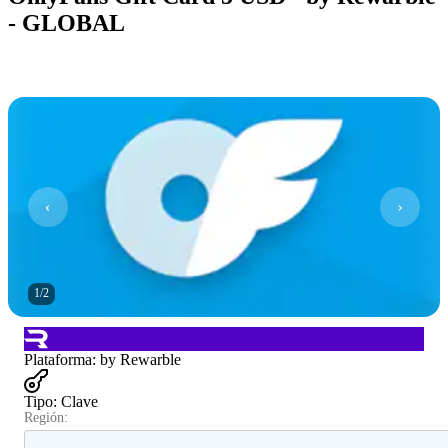
- GLOBAL
1
/
2
Plataforma
:
by Rewarble
Tipo
:
Clave
Región: