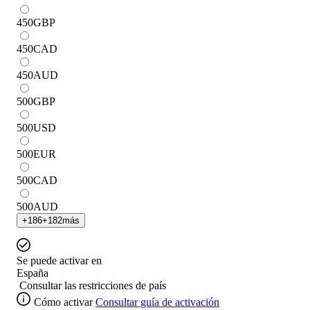
450
GBP
450
CAD
450
AUD
500
GBP
500
USD
500
EUR
500
CAD
500
AUD
+
186
+
182
más
Se puede activar en
España
Consultar las restricciones de país
Cómo activar
Consultar guía de activación