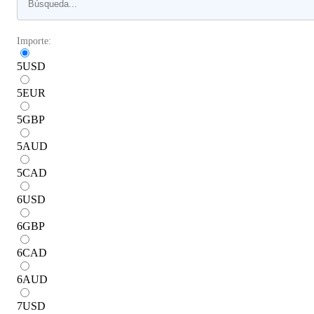
Importe:
5
USD
5
EUR
5
GBP
5
AUD
5
CAD
6
USD
6
GBP
6
CAD
6
AUD
7
USD