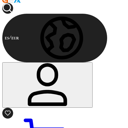
ES
EUR