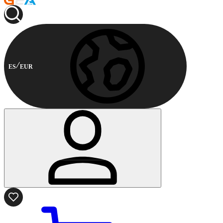
ES
EUR