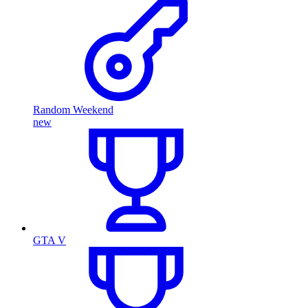
Random Weekend
new
GTA V