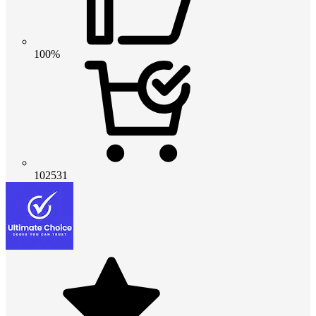
100%
102531