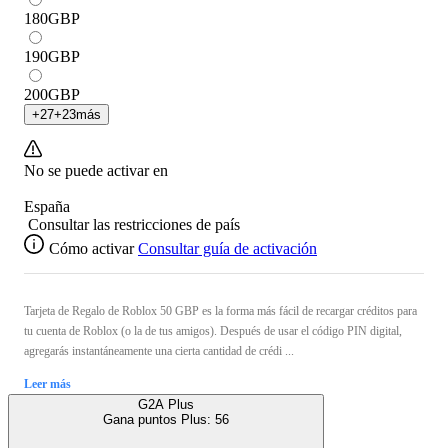
180
GBP
190
GBP
200
GBP
+
27
+
23
más
No se puede activar en
España
Consultar las restricciones de país
Cómo activar
Consultar guía de activación
Tarjeta de Regalo de Roblox 50 GBP es la forma más fácil de recargar créditos para
tu cuenta de Roblox (o la de tus amigos). Después de usar el código PIN digital,
agregarás instantáneamente una cierta cantidad de crédi ...
Leer más
G2A Plus
Gana puntos Plus:
56