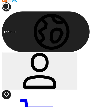
ES
EUR