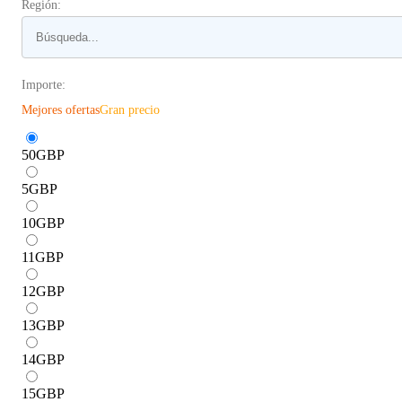
Región:
Importe:
Mejores ofertas
Gran precio
50
GBP
5
GBP
10
GBP
11
GBP
12
GBP
13
GBP
14
GBP
15
GBP