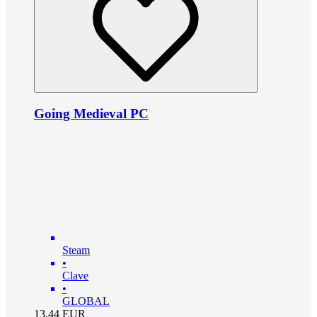
Going Medieval PC
Steam
•
Clave
•
GLOBAL
13.44
EUR