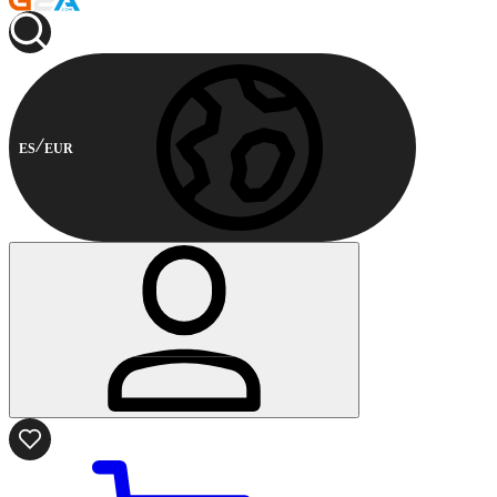
ES
EUR