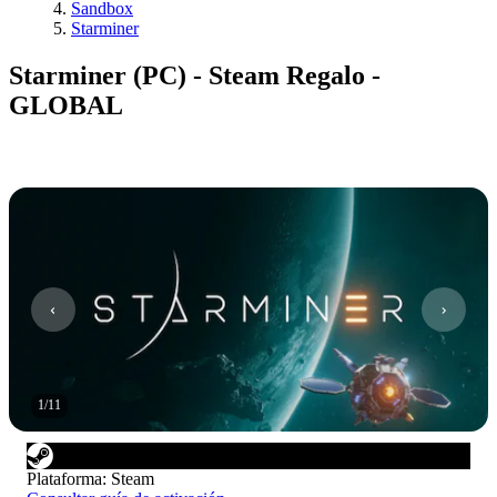
Sandbox
Starminer
Starminer (PC) - Steam Regalo -
GLOBAL
1
/
11
Plataforma
:
Steam