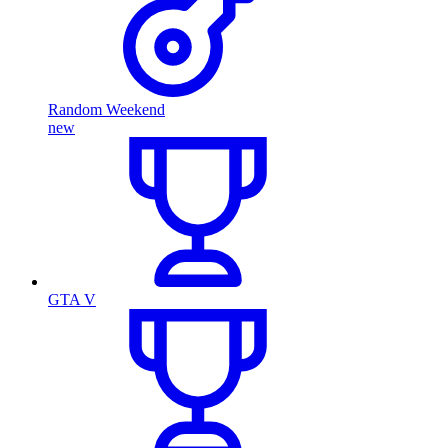
Random Weekend
new
GTA V