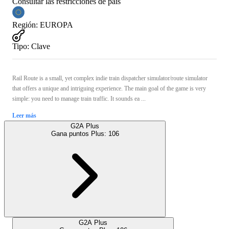
Consultar las restricciones de país
Región
:
EUROPA
Tipo
:
Clave
Rail Route is a small, yet complex indie train dispatcher simulator/route simulator
that offers a unique and intriguing experience. The main goal of the game is very
simple: you need to manage train traffic. It sounds ea ...
Leer más
G2A Plus
Gana puntos Plus:
106
G2A Plus