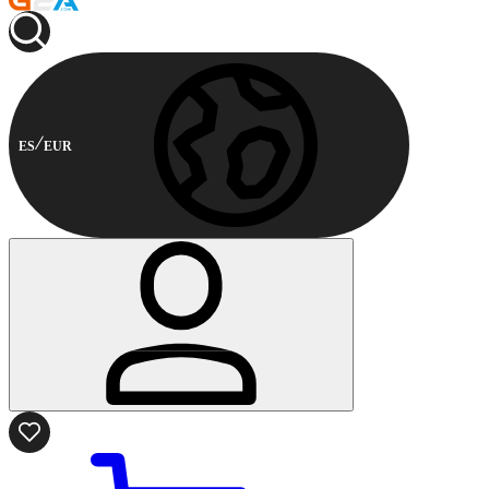
ES
EUR