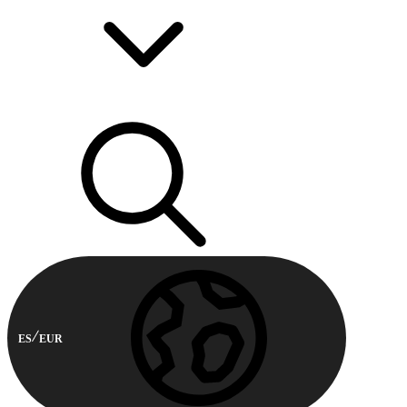
ES
EUR