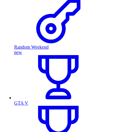
Random Weekend
new
GTA V