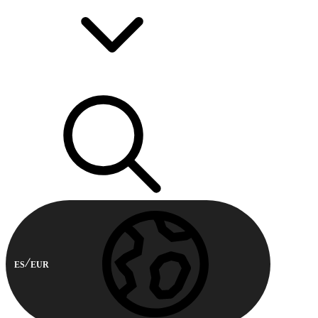
ES
EUR