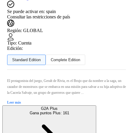
Se puede activar en:
spain
Consultar las restricciones de país
Región
:
GLOBAL
Tipo
:
Cuenta
Edición:
Standard Edition
Complete Edition
El protagonista del juego, Geralt de Rivia, es el Brujo que da nombre a la saga, un
cazador de monstruos que se embarca en una misión para salvar a su hija adoptiva de
la Cacería Salvaje, un grupo de guerreros que quiere ...
Leer más
G2A Plus
Gana puntos Plus:
161