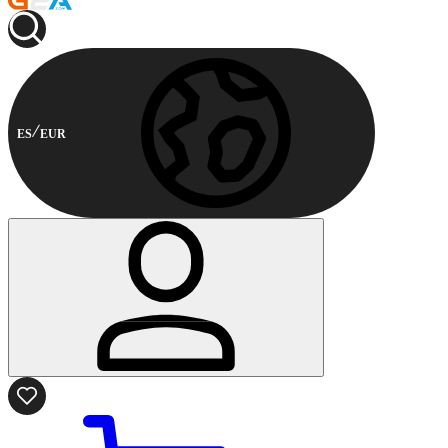
ES
EUR