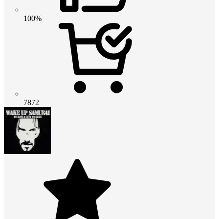
100%
7872