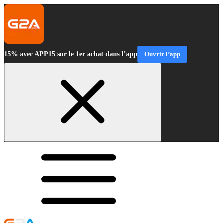
15% avec APP15 sur le 1er achat dans l’app
Ouvrir l’app