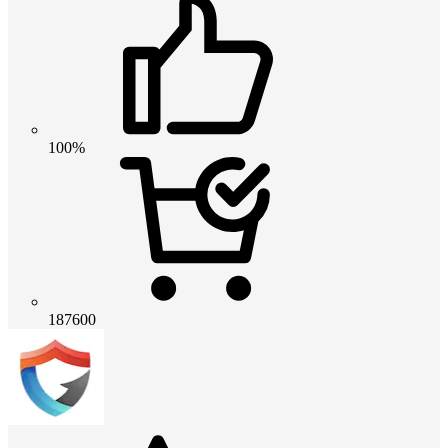
100%
187600