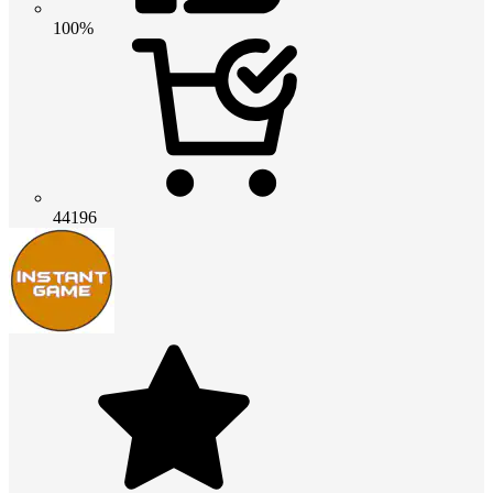
100%
44196