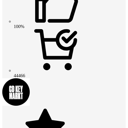
100%
44466