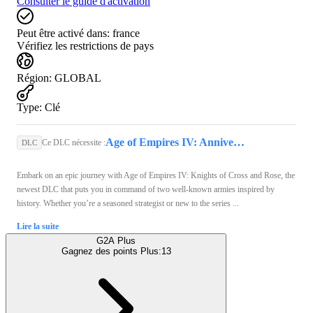
Consulter le guide d'activation
Peut être activé dans:
france
Vérifiez les restrictions de pays
Région
:
GLOBAL
Type
:
Clé
Age of Empires IV: Anniversary Edition (PC) - Steam Key - GLOBAL
Ce DLC nécessite :
DLC
Embark on an epic journey with Age of Empires IV: Knights of Cross and Rose, the
newest DLC that puts you in command of two well-known armies inspired by
history. Whether you’re a seasoned strategist or new to the series ...
Lire la suite
G2A Plus
Gagnez des points Plus:
13