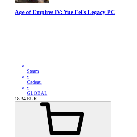
Age of Empires IV: Yue Fei's Legacy PC
Steam
•
Cadeau
•
GLOBAL
18.34
EUR