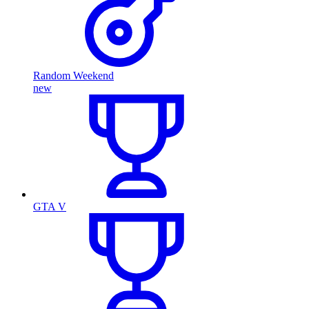
Random Weekend
new
GTA V