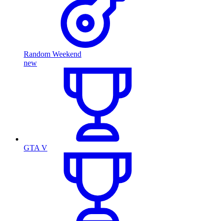
Random Weekend
new
GTA V