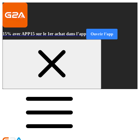
15% avec APP15 sur le 1er achat dans l’app
Ouvrir l’app