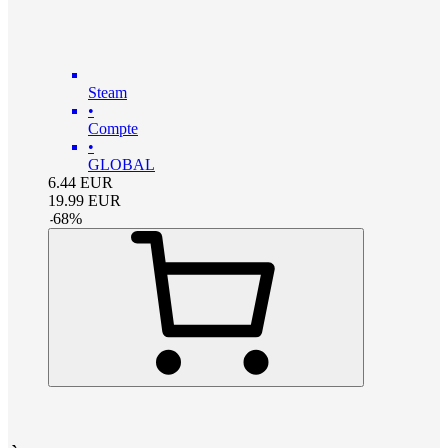
Steam
•
Compte
•
GLOBAL
6.44
EUR
19.99
EUR
-
68
%