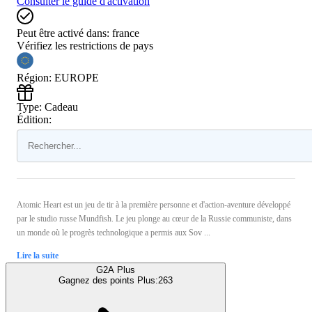
Consulter le guide d'activation
Peut être activé dans:
france
Vérifiez les restrictions de pays
Région
:
EUROPE
Type
:
Cadeau
Édition:
Atomic Heart est un jeu de tir à la première personne et d'action-aventure développé
par le studio russe Mundfish. Le jeu plonge au cœur de la Russie communiste, dans
un monde où le progrès technologique a permis aux Sov ...
Lire la suite
G2A Plus
Gagnez des points Plus:
263