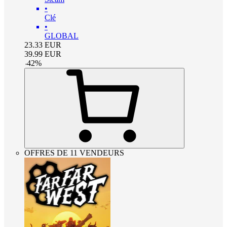
•
Clé
•
GLOBAL
23.33
EUR
39.99
EUR
-
42
%
OFFRES DE 11 VENDEURS