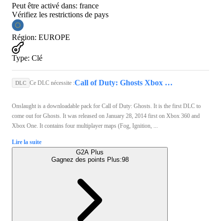
Peut être activé dans:
france
Vérifiez les restrictions de pays
Région
:
EUROPE
Type
:
Clé
Call of Duty: Ghosts Xbox Live Key Xbox One EUROPE
Ce DLC nécessite :
DLC
Onslaught is a downloadable pack for Call of Duty: Ghosts. It is the first DLC to
come out for Ghosts. It was released on January 28, 2014 first on Xbox 360 and
Xbox One. It contains four multiplayer maps (Fog, Ignition, ...
Lire la suite
G2A Plus
Gagnez des points Plus:
98