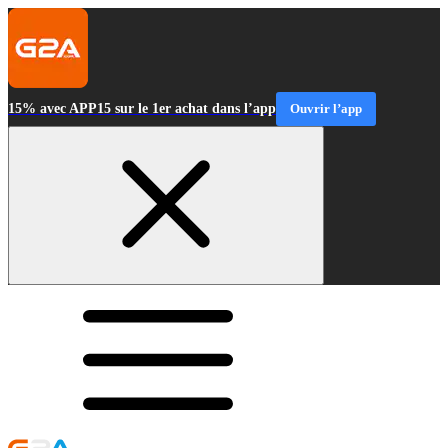
15% avec APP15 sur le 1er achat dans l’app
Ouvrir l’app