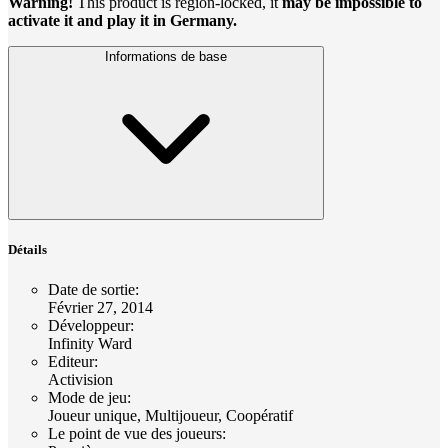
Warning!
This product is region-locked, it
may be impossible to
activate it and play it in Germany.
Informations de base
Détails
Date de sortie
:
Février 27, 2014
Développeur
:
Infinity Ward
Editeur
:
Activision
Mode de jeu
:
Joueur unique, Multijoueur, Coopératif
Le point de vue des joueurs
: