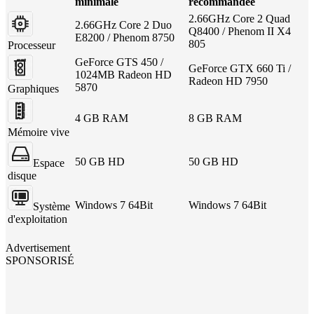
minimale
recommandée
2.66GHz Core 2 Quad
2.66GHz Core 2 Duo
Q8400 / Phenom II X4
E8200 / Phenom 8750
805
Processeur
GeForce GTS 450 /
GeForce GTX 660 Ti /
1024MB Radeon HD
Radeon HD 7950
5870
Graphiques
4 GB RAM
8 GB RAM
Mémoire vive
50 GB HD
50 GB HD
Espace
disque
Windows 7 64Bit
Windows 7 64Bit
Système
d'exploitation
Advertisement
SPONSORISÉ