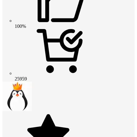
100%
25959