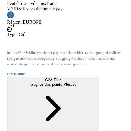
Peut être activé dans:
france
Vérifiez les restrictions de pays
Région
:
EUROPE
Type
:
Clé
In This War Of Mine you do not play as an elite soldier, rather a group of civilians
trying to survive in a besieged city; struggling with lack of food, medicine and
constant danger from snipers and hostile scavengers. T ...
Lire la suite
G2A Plus
Gagnez des points Plus:
38