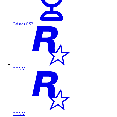
Caisses CS2
GTA V
GTA V