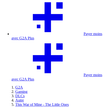
Payer moins
avec G2A Plus
Payer moins
avec G2A Plus
G2A
Gaming
DLCs
Autre
This War of Mine - The Little Ones