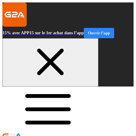
15% avec APP15 sur le 1er achat dans l’app
Ouvrir l’app