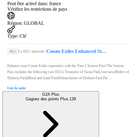
Peut être activé dans:
france
Vérifiez les restrictions de pays
Région
:
GLOBAL
Type
:
Clé
Conan Exiles Enhanced Steam Key GLOBAL
Ce DLC nécessite :
DLC
Enhance your Conan Exiles experience with the Year 2 Season Pass!The Season
Pass includes the following core DLCs:Treasures of Turan Pack (out now)Riders of
Hyboria PackBlood and Sand PackDebaucheries of Derketo PackThe ...
Lire la suite
G2A Plus
Gagnez des points Plus:
139