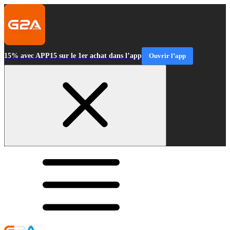
15% avec APP15 sur le 1er achat dans l’app
Ouvrir l’app