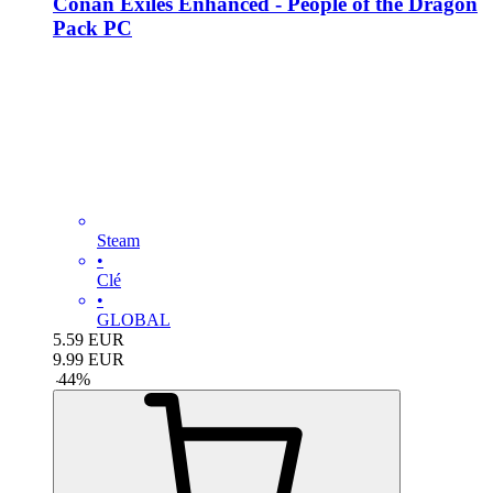
Conan Exiles Enhanced - People of the Dragon
Pack PC
Steam
•
Clé
•
GLOBAL
5.59
EUR
9.99
EUR
-
44
%