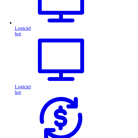
Logiciel
hot
Logiciel
hot