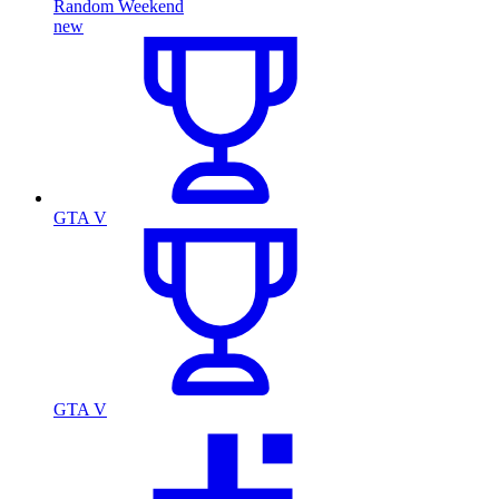
Random Weekend
new
GTA V
GTA V