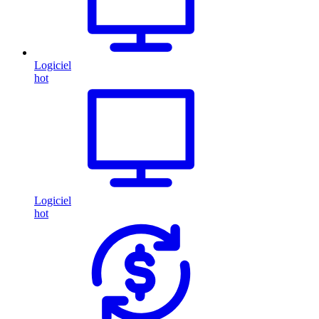
Logiciel
hot
Logiciel
hot