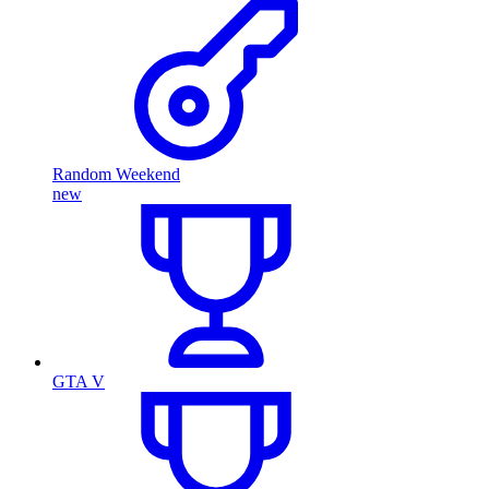
Random Weekend
new
GTA V