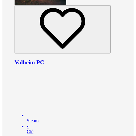
Valheim PC
Steam
•
Clé