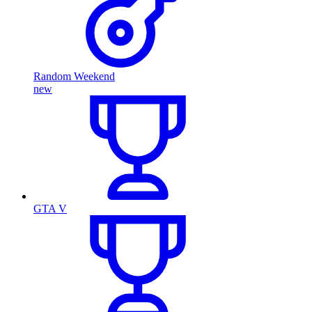
Random Weekend
new
GTA V