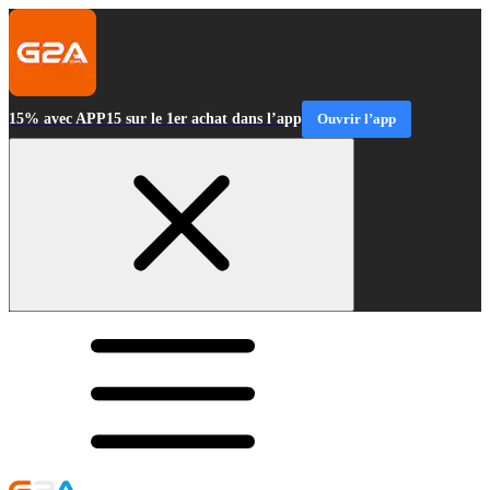
15% avec APP15 sur le 1er achat dans l’app
Ouvrir l’app