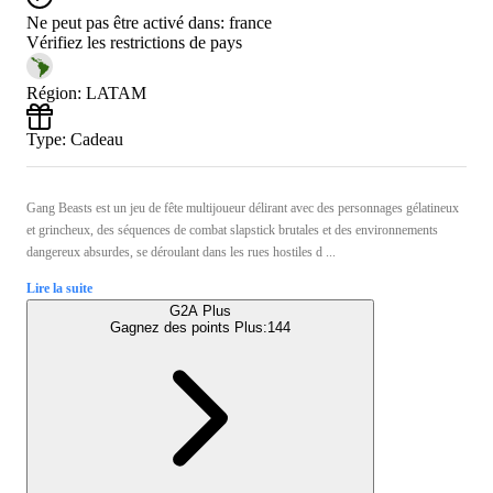
Ne peut pas être activé dans:
france
Vérifiez les restrictions de pays
Région
:
LATAM
Type
:
Cadeau
Gang Beasts est un jeu de fête multijoueur délirant avec des personnages gélatineux
et grincheux, des séquences de combat slapstick brutales et des environnements
dangereux absurdes, se déroulant dans les rues hostiles d ...
Lire la suite
G2A Plus
Gagnez des points Plus:
144