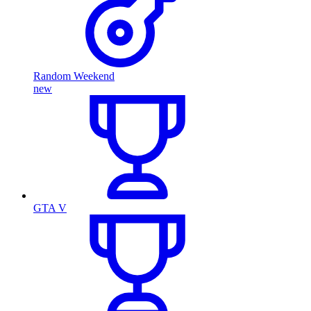
Random Weekend
new
GTA V