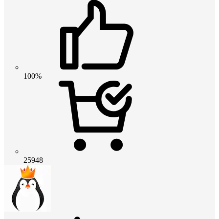
100%
25948