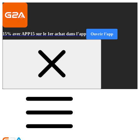
15% avec APP15 sur le 1er achat dans l’app
Ouvrir l’app