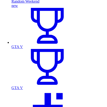
Random Weekend
new
GTA V
GTA V