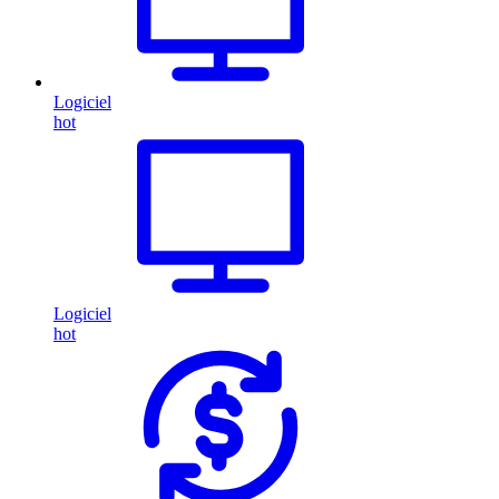
Logiciel
hot
Logiciel
hot