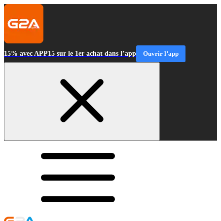
15% avec APP15 sur le 1er achat dans l’app
Ouvrir l’app