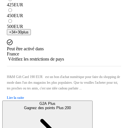
425
EUR
450
EUR
500
EUR
+
34
+
30
plus
Peut être activé dans
France
Vérifiez les restrictions de pays
H&M Gift Card 190 EUR est un bon d'achat numérique pour faire du shopping de
mode dans l'un des magasins les plus populaires. Que tu veuilles l'acheter pour toi,
tes proches ou tes amis, c'est une idée cadeau parfaite ...
Lire la suite
G2A Plus
Gagnez des points Plus:
200