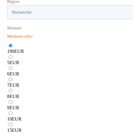
Région:
Montant:
Meilleure offre
190
EUR
5
EUR
6
EUR
7
EUR
8
EUR
9
EUR
10
EUR
15
EUR