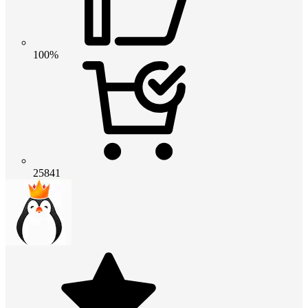
100%
25841