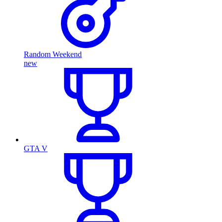
Random Weekend
new
GTA V