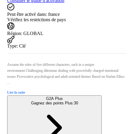
Consulter le guide d'activation
Peut être activé dans:
france
Vérifiez les restrictions de pays
Région
:
GLOBAL
Type
:
Clé
Assume the roles of five different characters, each in a unique
environment Challenging dilemmas dealing with powerfully charged emotional
issues Provocative psychological and adult-oriented themes Based on Harlan Elliso
...
Lire la suite
G2A Plus
Gagnez des points Plus:
30