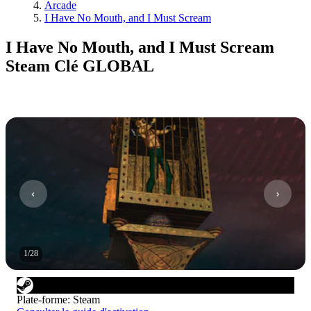
Arcade
I Have No Mouth, and I Must Scream
I Have No Mouth, and I Must Scream
Steam Clé GLOBAL
1
/
28
Plate-forme
:
Steam