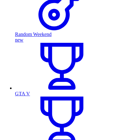
Random Weekend
new
GTA V