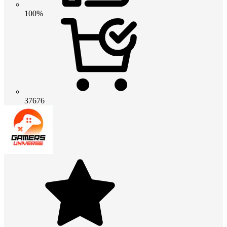
100%
37676