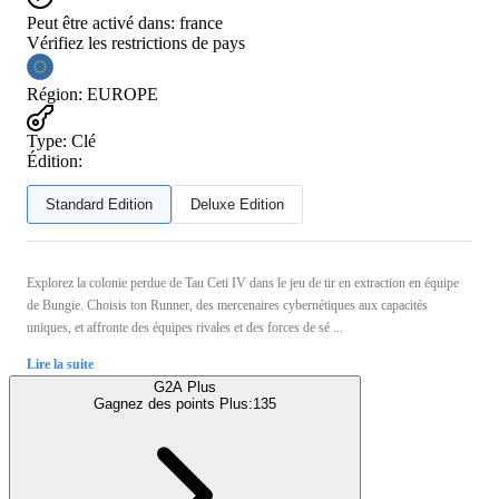
Peut être activé dans:
france
Vérifiez les restrictions de pays
Région
:
EUROPE
Type
:
Clé
Édition:
Standard Edition
Deluxe Edition
Explorez la colonie perdue de Tau Ceti IV dans le jeu de tir en extraction en équipe
de Bungie. Choisis ton Runner, des mercenaires cybernétiques aux capacités
uniques, et affronte des équipes rivales et des forces de sé ...
Lire la suite
G2A Plus
Gagnez des points Plus:
135