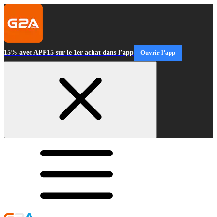
15% avec APP15 sur le 1er achat dans l’app
Ouvrir l’app