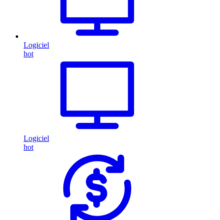
Logiciel
hot
Logiciel
hot