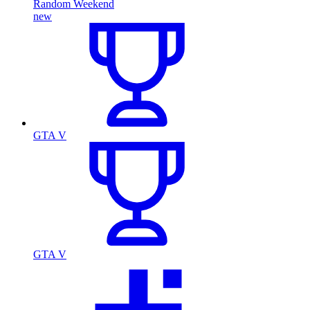
Random Weekend
new
GTA V
GTA V