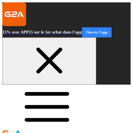
15% avec APP15 sur le 1er achat dans l’app
Ouvrir l’app