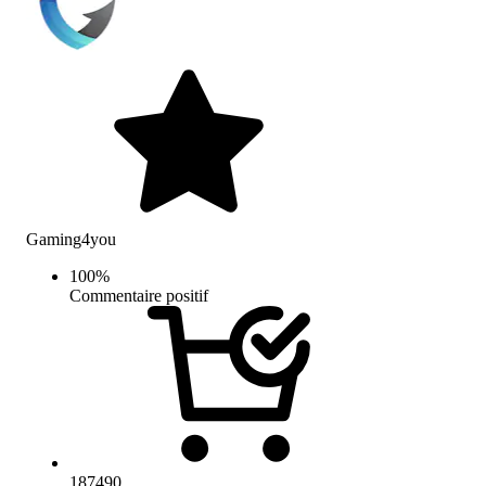
Gaming4you
100
%
Commentaire positif
187490