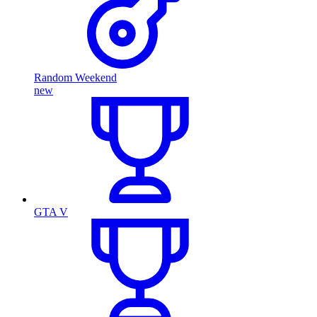
Random Weekend
new
GTA V