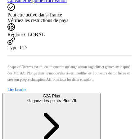
Consulter le guide d'activation
Peut être activé dans:
france
Vérifiez les restrictions de pays
Région
:
GLOBAL
Type
:
Clé
Shape of Dreams est un jeu unique qui mélange action roguelite et gameplay inspiré
des MOBA. Plonge dans le monde des rêves, modifie les Souvenirs de ton héros et
crée ton propre champion. Affronte tous les défis en solo ...
Lire la suite
G2A Plus
Gagnez des points Plus:
76