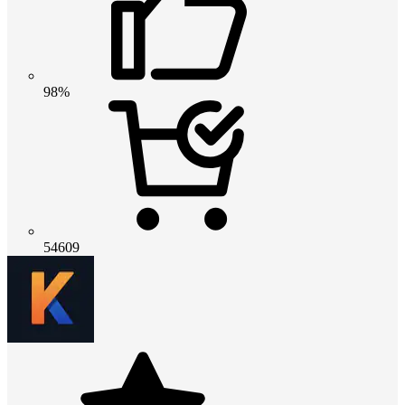
98%
54609