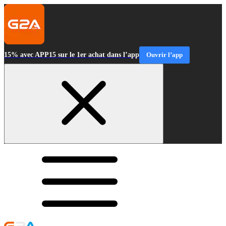
15% avec APP15 sur le 1er achat dans l’app
Ouvrir l’app