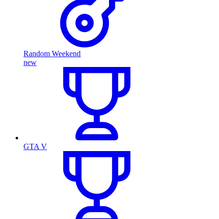
Random Weekend
new
GTA V