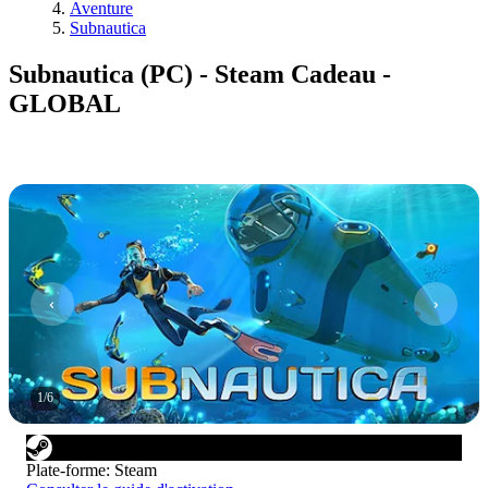
Aventure
Subnautica
Subnautica (PC) - Steam Cadeau -
GLOBAL
1
/
6
Plate-forme
:
Steam