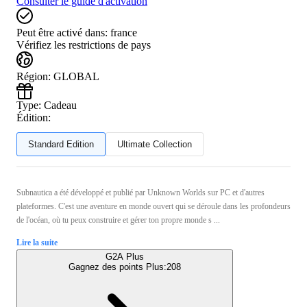
Consulter le guide d'activation
Peut être activé dans:
france
Vérifiez les restrictions de pays
Région
:
GLOBAL
Type
:
Cadeau
Édition:
Standard Edition
Ultimate Collection
Subnautica a été développé et publié par Unknown Worlds sur PC et d'autres
plateformes. C'est une aventure en monde ouvert qui se déroule dans les profondeurs
de l'océan, où tu peux construire et gérer ton propre monde s ...
Lire la suite
G2A Plus
Gagnez des points Plus:
208