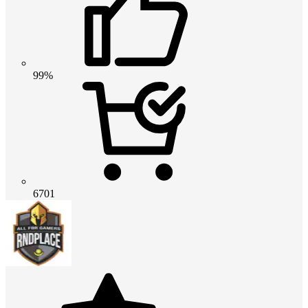
99%
6701