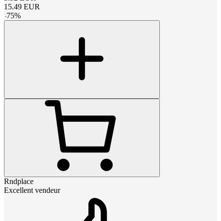
15.49
EUR
-
75
%
Rndplace
Excellent vendeur