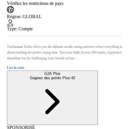
Vérifiez les restrictions de pays
Région
:
GLOBAL
Type
:
Compte
Trackmania Turbo offers you the ultimate arcade racing universe where everything is
about reaching the perfect racing time. Test your skills in over 200 tracks, experience
immediate fun by challenging your friends at hom ...
Lire la suite
G2A Plus
Gagnez des points Plus:
42
SPONSORISÉ