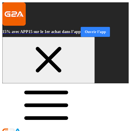
15% avec APP15 sur le 1er achat dans l’app
Ouvrir l’app