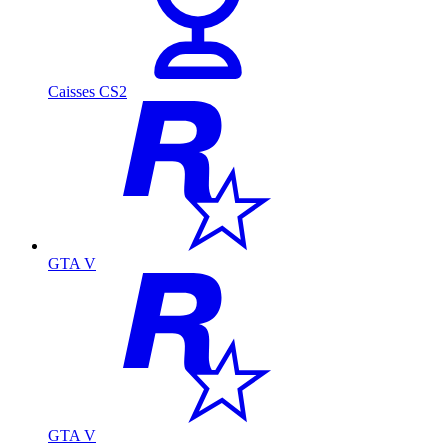
Caisses CS2
GTA V
GTA V