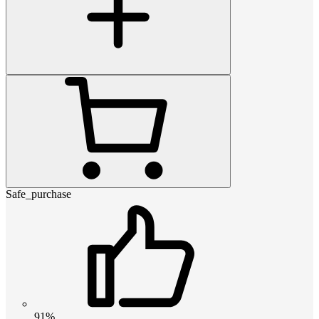
Safe_purchase
91%