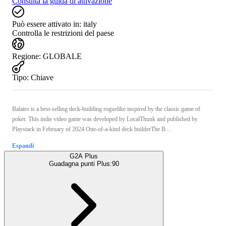
Consulta la guida di attivazione
Può essere attivato in:
italy
Controlla le restrizioni del paese
Regione
:
GLOBALE
Tipo
:
Chiave
Balatro is a best-selling deck-building roguelike inspired by the classic game of
poker. This indie video game was developed by LocalThunk and published by
Playstack in February of 2024.One-of-a-kind deck builderThe B ...
Espandi
G2A Plus
Guadagna punti Plus:
90