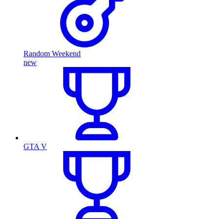
Random Weekend
new
GTA V