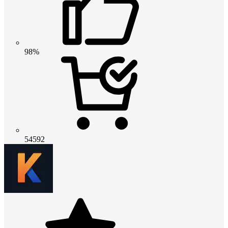
98%
54592