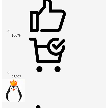
100%
25892