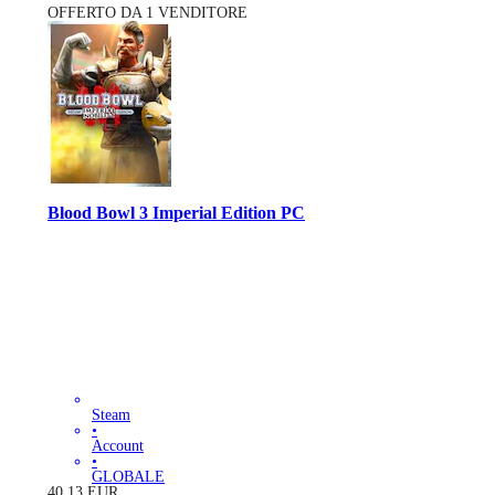
OFFERTO DA 1 VENDITORE
Blood Bowl 3 Imperial Edition PC
Steam
•
Account
•
GLOBALE
40.13
EUR