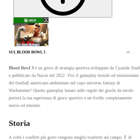
SUL BLOOD BOWL 3
Blood Bowl 3
è un gioco di strategia sportiva sviluppato da Cyanide Stud
Blood Bowl 3 Imperial Nobility Edition Xbox Series X/S
e pubblicato da Nacon nel 2022. Vivi il gameplay brutale ed emozionante
del football americano ambientato nel cupo universo fantasy di
Warhammer! Questo gameplay basato sulle regole dei giochi da tavolo
porterà la tua esperienza di gioco sportivo a un livello completamente
nuovo ed estremo.
Storia
Xbox Live
•
A volte i conflitti più gravi vengono meglio trasferiti sul campo. È di
Account