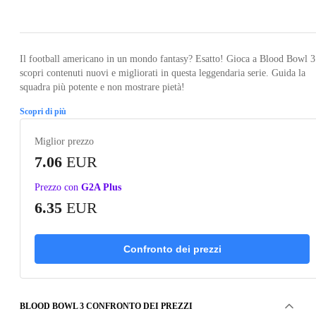
Loading...
Loading...
Loading...
Loading...
Loading
Il football americano in un mondo fantasy? Esatto! Gioca a Blood Bowl 3
scopri contenuti nuovi e migliorati in questa leggendaria serie. Guida la
squadra più potente e non mostrare pietà!
Scopri di più
Miglior prezzo
7.06
EUR
Prezzo con
G2A Plus
6.35
EUR
Confronto dei prezzi
BLOOD BOWL 3 CONFRONTO DEI PREZZI