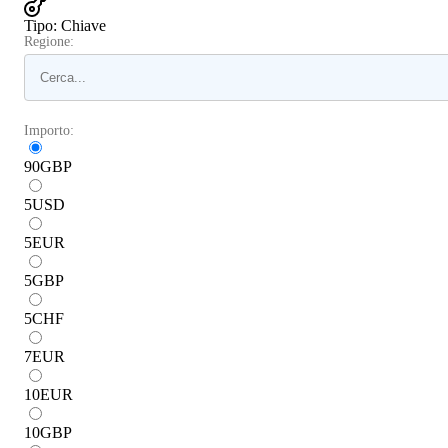
Tipo
:
Chiave
Regione:
Importo:
90
GBP
5
USD
5
EUR
5
GBP
5
CHF
7
EUR
10
EUR
10
GBP