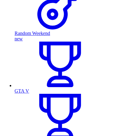
Random Weekend
new
GTA V