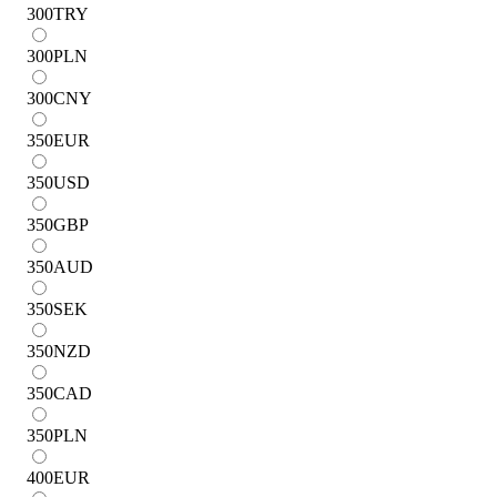
300
TRY
300
PLN
300
CNY
350
EUR
350
USD
350
GBP
350
AUD
350
SEK
350
NZD
350
CAD
350
PLN
400
EUR