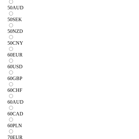
50
AUD
50
SEK
50
NZD
50
CNY
60
EUR
60
USD
60
GBP
60
CHF
60
AUD
60
CAD
60
PLN
70
EUR