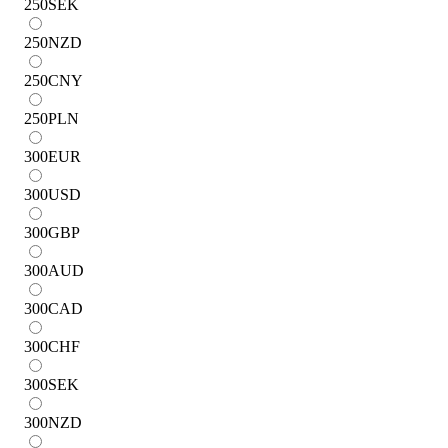
250
SEK
250
NZD
250
CNY
250
PLN
300
EUR
300
USD
300
GBP
300
AUD
300
CAD
300
CHF
300
SEK
300
NZD