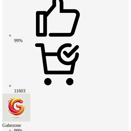
99%
11603
Gabezone
99%