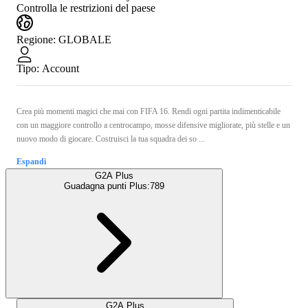
Controlla le restrizioni del paese
Regione
:
GLOBALE
Tipo
:
Account
Crea più momenti magici che mai con FIFA 16. Rendi ogni partita indimenticabile
con un maggiore controllo a centrocampo, mosse difensive migliorate, più stelle e un
nuovo modo di giocare. Costruisci la tua squadra dei so ...
Espandi
G2A Plus
Guadagna punti Plus:
789
G2A Plus