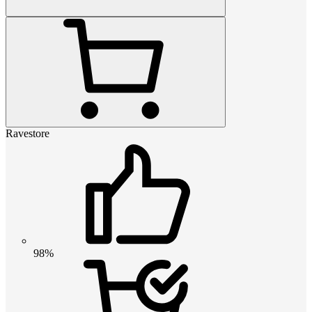
Ravestore
98%