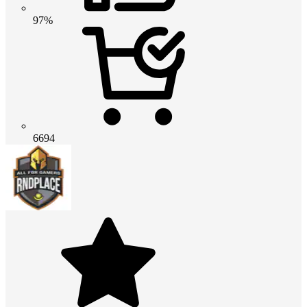
97%
6694