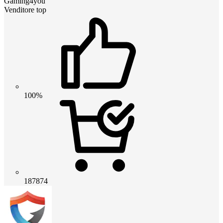
Gaming4you
Venditore top
100%
187874