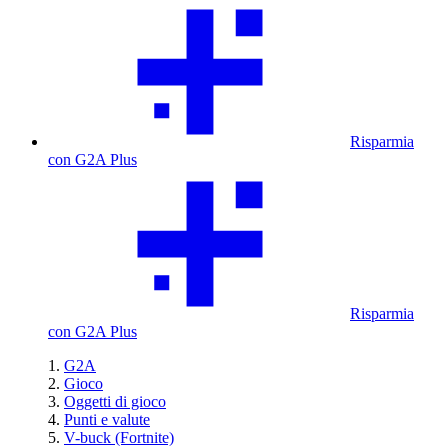
Risparmia
con G2A Plus
Risparmia
con G2A Plus
G2A
Gioco
Oggetti di gioco
Punti e valute
V-buck (Fortnite)