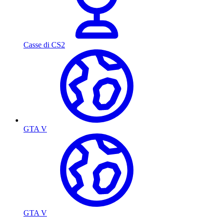
Casse di CS2
GTA V
GTA V