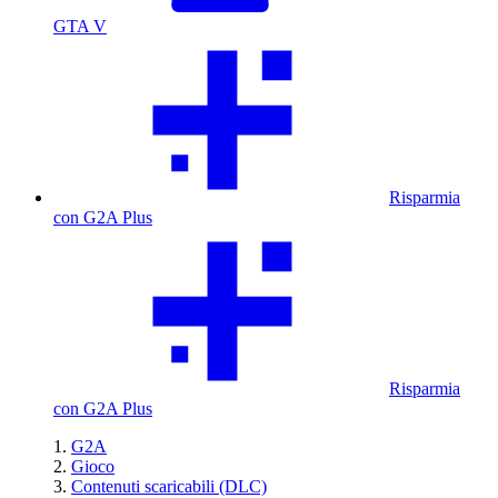
GTA V
Risparmia
con G2A Plus
Risparmia
con G2A Plus
G2A
Gioco
Contenuti scaricabili (DLC)