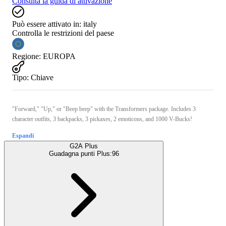
Consulta la guida di attivazione
Può essere attivato in:
italy
Controlla le restrizioni del paese
Regione
:
EUROPA
Tipo
:
Chiave
"Forward," "Up," or "Beep beep" with the Transformers package. Includes 3
character outfits, 3 backpacks, 3 pickaxes, 2 emoticons, and 1000 V-Bucks!
Espandi
G2A Plus
Guadagna punti Plus:
96