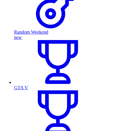
Random Weekend
new
GTA V