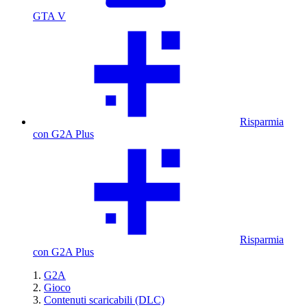
GTA V
Risparmia
con G2A Plus
Risparmia
con G2A Plus
G2A
Gioco
Contenuti scaricabili (DLC)