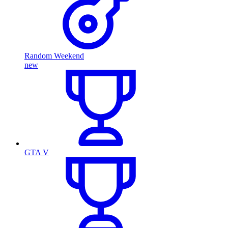
Random Weekend
new
GTA V