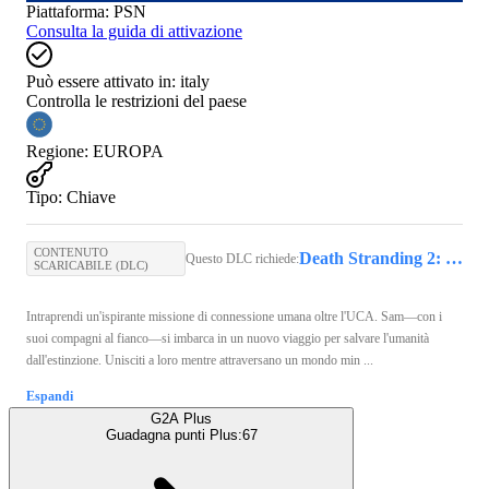
Piattaforma
:
PSN
Consulta la guida di attivazione
Può essere attivato in:
italy
Controlla le restrizioni del paese
Regione
:
EUROPA
Tipo
:
Chiave
CONTENUTO
Death Stranding 2: On The Beach (PS5) - PSN Account - GLOBAL
Questo DLC richiede:
SCARICABILE (DLC)
Intraprendi un'ispirante missione di connessione umana oltre l'UCA. Sam—con i
suoi compagni al fianco—si imbarca in un nuovo viaggio per salvare l'umanità
dall'estinzione. Unisciti a loro mentre attraversano un mondo min ...
Espandi
G2A Plus
Guadagna punti Plus:
67