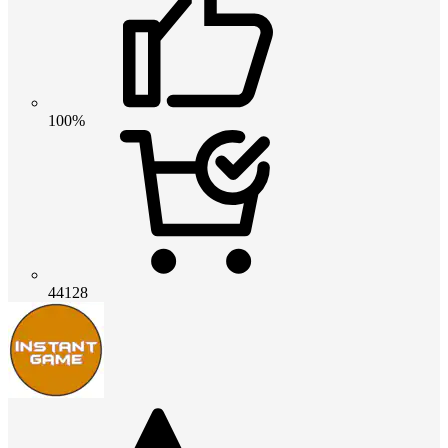
100%
44128