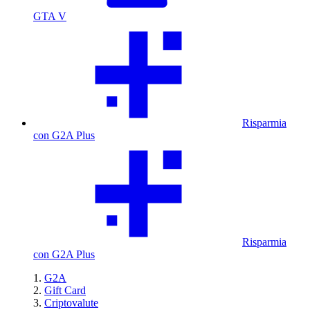
GTA V
Risparmia
con G2A Plus
Risparmia
con G2A Plus
G2A
Gift Card
Criptovalute