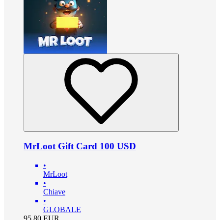
MrLoot Gift Card 100 USD
•
MrLoot
•
Chiave
•
GLOBALE
95.80
EUR