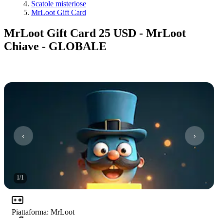
Scatole misteriose
MrLoot Gift Card
MrLoot Gift Card 25 USD - MrLoot
Chiave - GLOBALE
1
/
1
Piattaforma
:
MrLoot