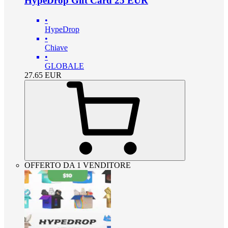
HypeDrop Gift Card 25 EUR
•
HypeDrop
•
Chiave
•
GLOBALE
27.65
EUR
OFFERTO DA 1 VENDITORE