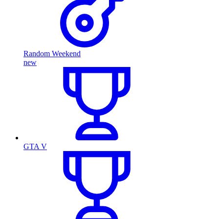
Random Weekend
new
GTA V