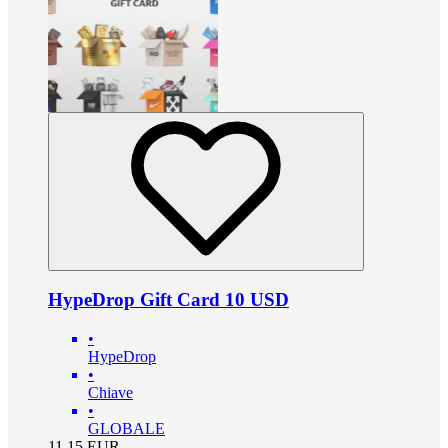
HypeDrop Gift Card 10 USD
•
HypeDrop
•
Chiave
•
GLOBALE
11.15
EUR