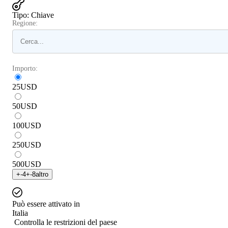
Tipo
:
Chiave
Regione:
Importo:
25
USD
50
USD
100
USD
250
USD
500
USD
+
-4
+
-8
altro
Può essere attivato in
Italia
Controlla le restrizioni del paese