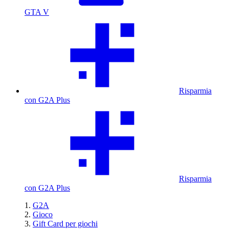
GTA V
Risparmia
con G2A Plus
Risparmia
con G2A Plus
G2A
Gioco
Gift Card per giochi