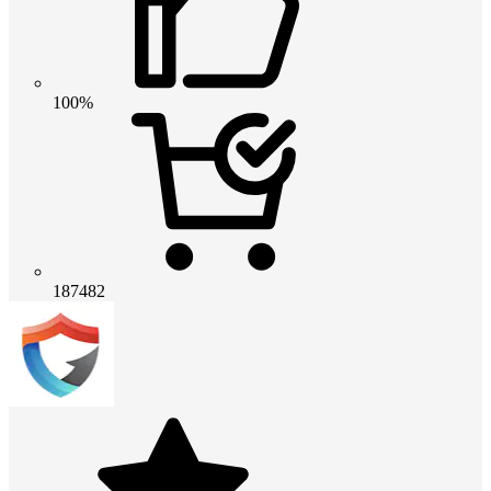
100%
187482