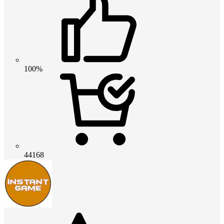
100%
44168