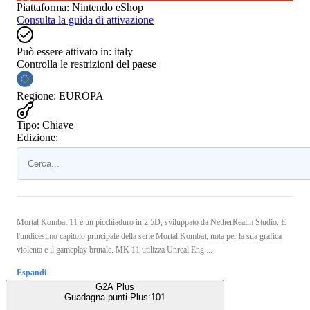
Piattaforma
:
Nintendo eShop
Consulta la guida di attivazione
Può essere attivato in:
italy
Controlla le restrizioni del paese
Regione
:
EUROPA
Tipo
:
Chiave
Edizione:
Mortal Kombat 11 è un picchiaduro in 2.5D, sviluppato da NetherRealm Studio. È
l'undicesimo capitolo principale della serie Mortal Kombat, nota per la sua grafica
violenta e il gameplay brutale. MK 11 utilizza Unreal Eng ...
Espandi
G2A Plus
Guadagna punti Plus:
101