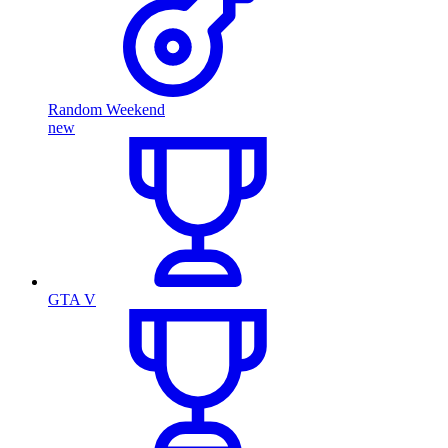
Random Weekend
new
GTA V