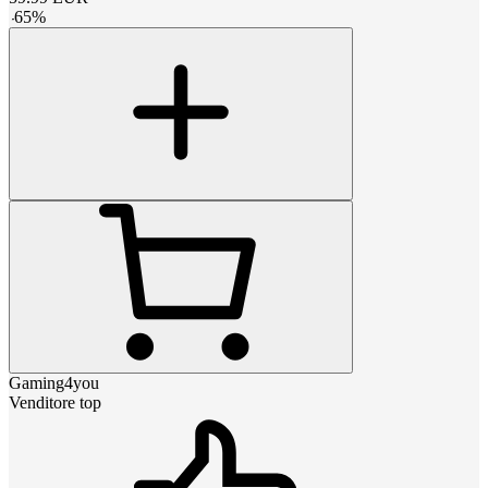
-
65
%
Gaming4you
Venditore top