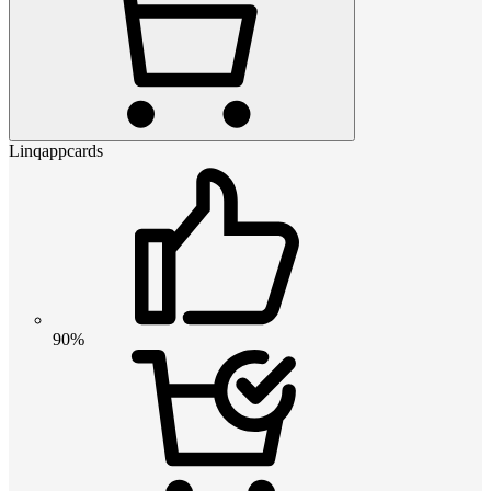
Linqappcards
90%