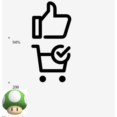
94%
208