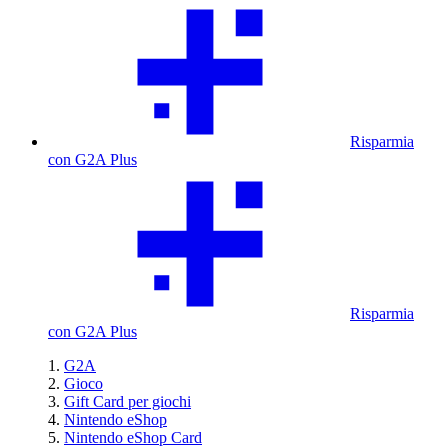
Risparmia
con G2A Plus
Risparmia
con G2A Plus
G2A
Gioco
Gift Card per giochi
Nintendo eShop
Nintendo eShop Card