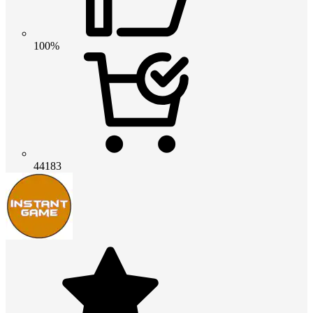
100%
44183