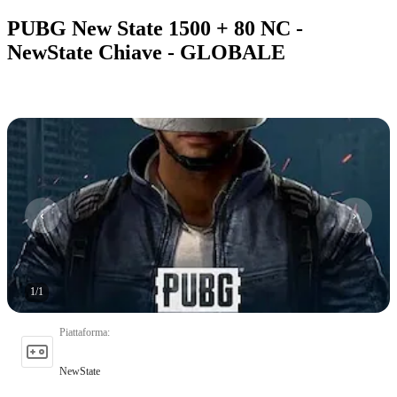
PUBG New State 1500 + 80 NC -
NewState Chiave - GLOBALE
1
/
1
Piattaforma
:
NewState