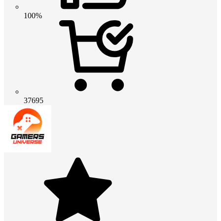
100%
37695