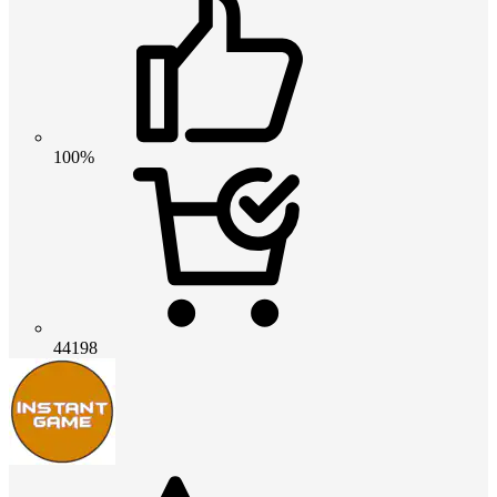
100%
44198