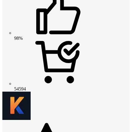
98%
54594