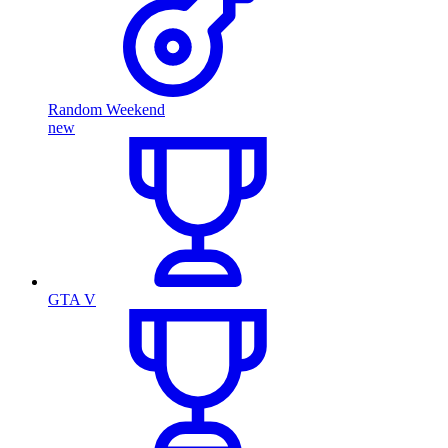
Random Weekend
new
GTA V