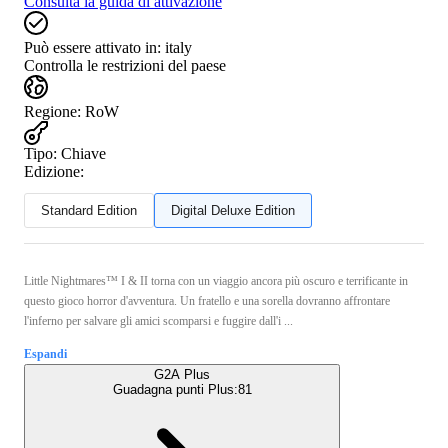
Consulta la guida di attivazione
Può essere attivato in:
italy
Controlla le restrizioni del paese
Regione
:
RoW
Tipo
:
Chiave
Edizione:
Standard Edition
Digital Deluxe Edition
Little Nightmares™ I & II torna con un viaggio ancora più oscuro e terrificante in
questo gioco horror d'avventura. Un fratello e una sorella dovranno affrontare
l'inferno per salvare gli amici scomparsi e fuggire dall'i ...
Espandi
G2A Plus
Guadagna punti Plus:
81