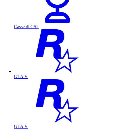
Casse di CS2
GTA V
GTA V